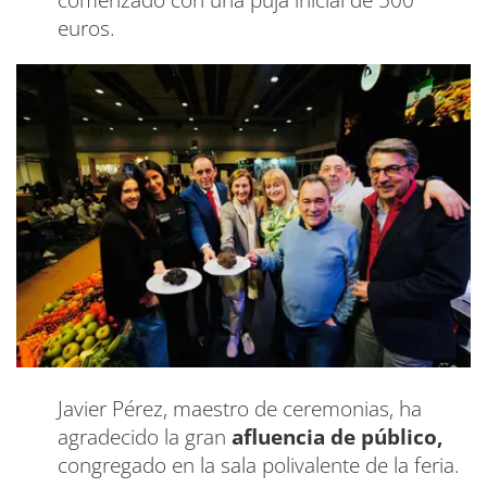
comenzado con una puja inicial de 500
euros.
Javier Pérez, maestro de ceremonias, ha
agradecido la gran
afluencia de público,
congregado en la sala polivalente de la feria.