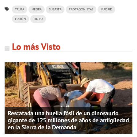
TRUFA
NEGRA
SUBASTA
PROTAGONISTAS
MADRID
FUSIÓN
TINTO
Lo más Visto
Rescatada una huella fósil de un dinosaurio
gigante de 125 millones de años de antigüedad
en la Sierra de la Demanda