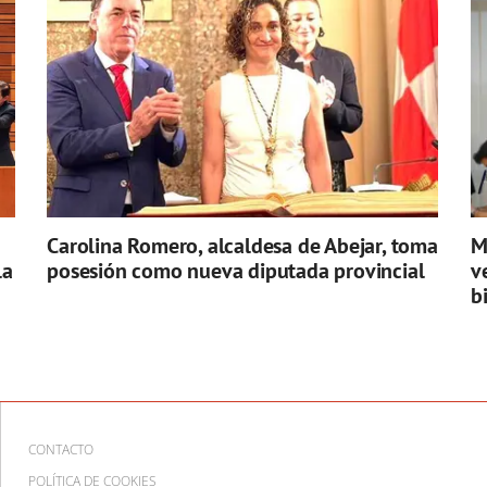
Carolina Romero, alcaldesa de Abejar, toma
M
la
posesión como nueva diputada provincial
v
b
CONTACTO
POLÍTICA DE COOKIES