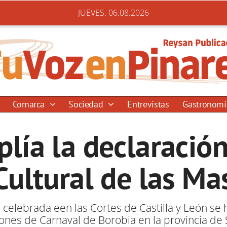
JUEVES. 06.08.2026
Comarca
Sociedad
Entrevistas
Gastronom
lía la declaració
Cultural de las M
 celebrada een las Cortes de Castilla y León s
ones de Carnaval de Borobia en la provincia de S