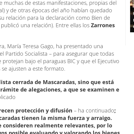
e muchas de estas manifestaciones, propias del
aval) y de otras épocas del año habían quedado
 su relación para la declaración como Bien de
publicó una relación). Entre ellas los
Zarrones
a, María Teresa Gago, ha presentado una
l Partido Socialista – para asegurar que todas
 protejan bajo el paraguas BIC y que el Ejecutivo
se ajusten a este formato.
ista cerrada de Mascaradas, sino que está
l trámite de alegaciones, a que se examinen e
licado
recen protección y difusión
– ha continuado
;
aradas tienen la misma fuerza y arraigo.
e consideren realmente relevantes, por lo
os posible evaluando y valorando los bienes