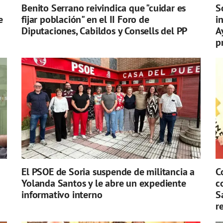
Benito Serrano reivindica que "cuidar es
S
e
fijar población" en el II Foro de
i
Diputaciones, Cabildos y Consells del PP
A
p
n
El PSOE de Soria suspende de militancia a
C
Yolanda Santos y le abre un expediente
c
informativo interno
S
r