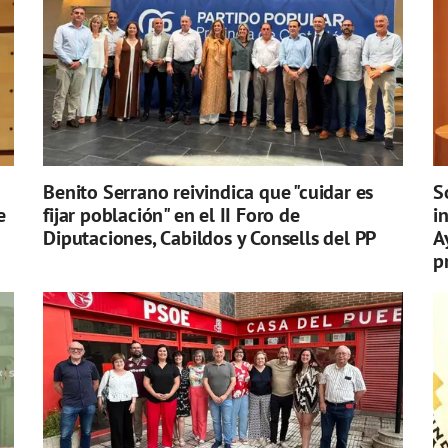
Benito Serrano reivindica que "cuidar es
S
e
fijar población" en el II Foro de
i
Diputaciones, Cabildos y Consells del PP
A
p