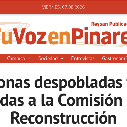
VIERNES. 07.08.2026
Comarca
Sociedad
Entrevistas
Gastronom
onas despobladas 
as a la Comisión 
Reconstrucción