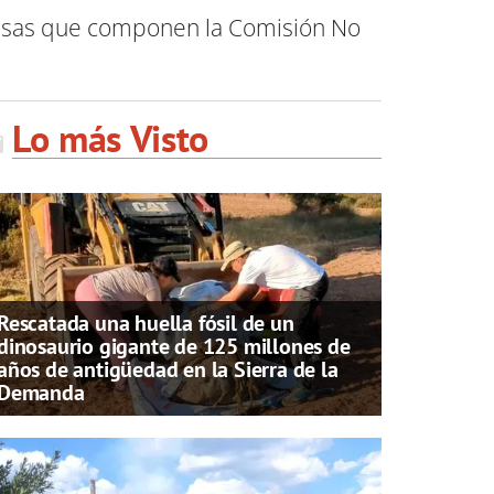
mesas que componen la Comisión No
Lo más Visto
Rescatada una huella fósil de un
dinosaurio gigante de 125 millones de
años de antigüedad en la Sierra de la
Demanda