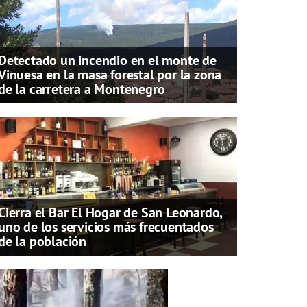
Detectado un incendio en el monte de
Vinuesa en la masa forestal por la zona
de la carretera a Montenegro
Cierra el Bar El Hogar de San Leonardo,
uno de los servicios más frecuentados
de la población