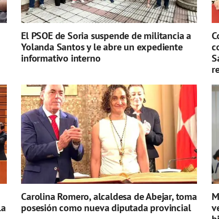
n
El PSOE de Soria suspende de militancia a
C
Yolanda Santos y le abre un expediente
c
informativo interno
S
r
Carolina Romero, alcaldesa de Abejar, toma
M
la
posesión como nueva diputada provincial
v
b