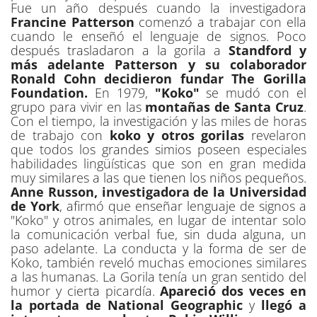
Fue un año después cuando la investigadora
Francine Patterson
comenzó a trabajar con ella
cuando le enseñó el lenguaje de signos. Poco
después trasladaron a la gorila a
Standford y
más adelante Patterson y su colaborador
Ronald Cohn decidieron fundar The Gorilla
Foundation.
En 1979,
"Koko"
se mudó con el
grupo para vivir en las
montañas de Santa Cruz
.
Con el tiempo, la investigación y las miles de horas
de trabajo con
koko y otros gorilas
revelaron
que todos los grandes simios poseen especiales
habilidades lingüísticas que son en gran medida
muy similares a las que tienen los niños pequeños.
Anne Russon, investigadora de la Universidad
de York
, afirmó que enseñar lenguaje de signos a
"Koko" y otros animales, en lugar de intentar solo
la comunicación verbal fue, sin duda alguna, un
paso adelante. La conducta y la forma de ser de
Koko, también reveló muchas emociones similares
a las humanas. La Gorila tenía un gran sentido del
humor y cierta picardía.
Apareció dos veces en
la portada de National Geographic
y
llegó a