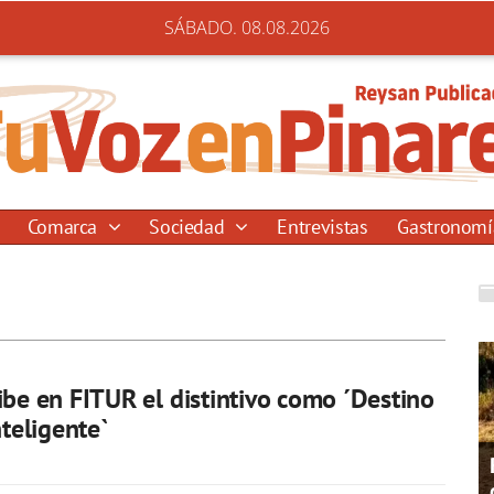
SÁBADO. 08.08.2026
Comarca
Sociedad
Entrevistas
Gastronom
ibe en FITUR el distintivo como ´Destino
nteligente`