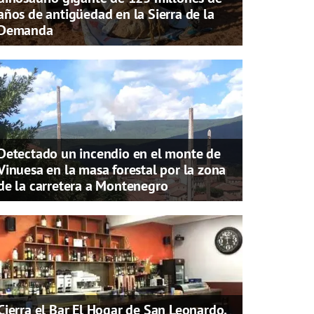
años de antigüedad en la Sierra de la
Demanda
Detectado un incendio en el monte de
Vinuesa en la masa forestal por la zona
de la carretera a Montenegro
Cierra el Bar El Hogar de San Leonardo,