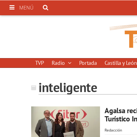
MENÚ
TVP
Radio
Portada
Castilla y León
inteligente
Agalsa rec
Turístico I
Redacción