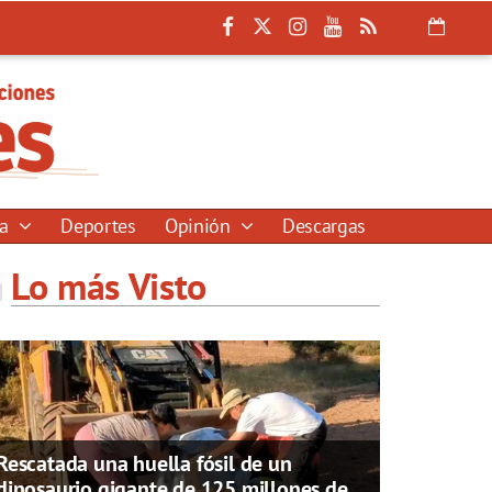
ía
Deportes
Opinión
Descargas
Lo más Visto
Rescatada una huella fósil de un
dinosaurio gigante de 125 millones de