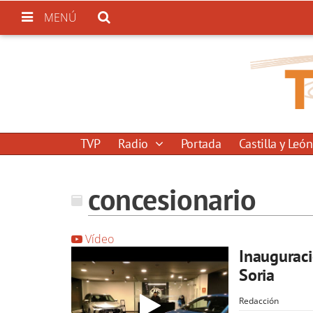
MENÚ
TVP
Radio
Portada
Castilla y León
concesionario
Vídeo
Inauguraci
Soria
Redacción