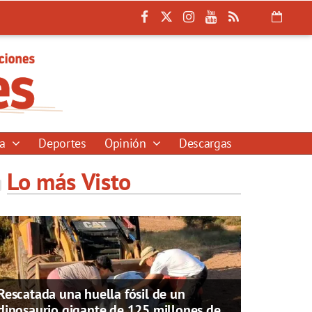
ía
Deportes
Opinión
Descargas
Lo más Visto
Rescatada una huella fósil de un
dinosaurio gigante de 125 millones de