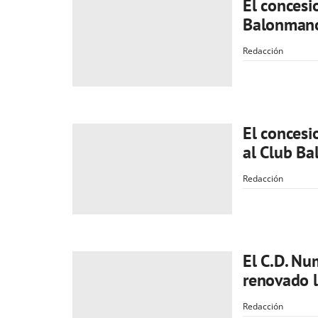
El concesi
Balonmano
Redacción
El concesi
al Club B
Redacción
El C.D. Nu
renovado l
Redacción