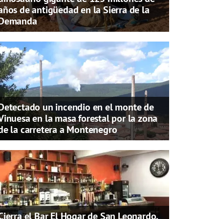
años de antigüedad en la Sierra de la
Demanda
Detectado un incendio en el monte de
Vinuesa en la masa forestal por la zona
de la carretera a Montenegro
Cierra el Bar El Hogar de San Leonardo,