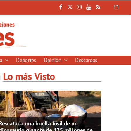
ía
Deportes
Opinión
Descargas
Lo más Visto
Rescatada una huella fósil de un
dinosaurio gigante de 125 millones de