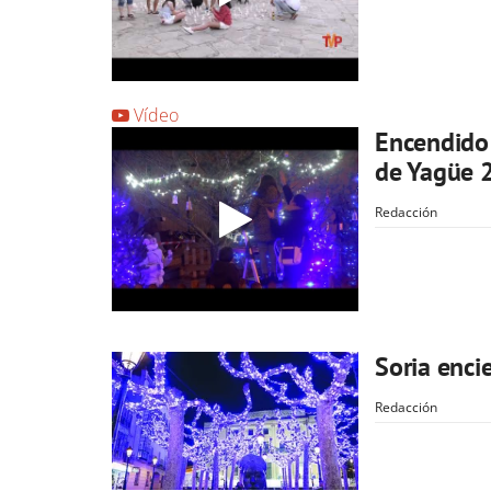
Vídeo
Encendido 
de Yagüe 
Redacción
Soria enci
Redacción