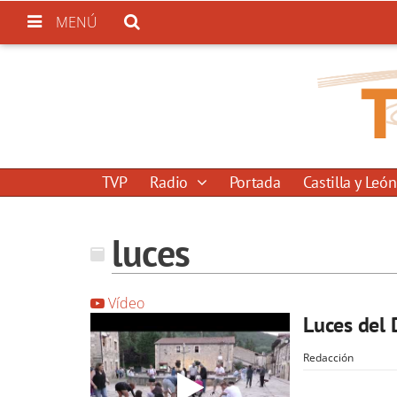
MENÚ
TVP
Radio
Portada
Castilla y León
luces
Vídeo
Luces del 
Redacción