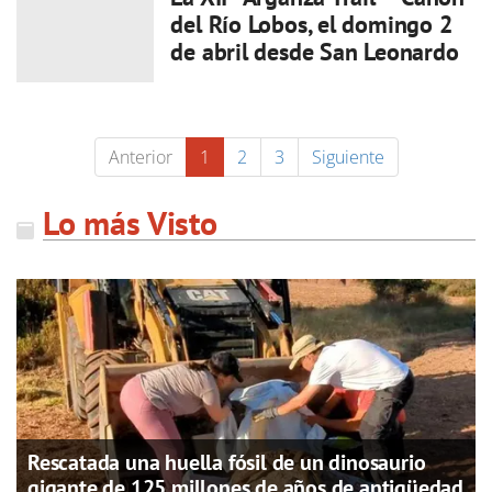
del Río Lobos, el domingo 2
de abril desde San Leonardo
Anterior
1
2
3
Siguiente
Lo más Visto
Rescatada una huella fósil de un dinosaurio
gigante de 125 millones de años de antigüedad