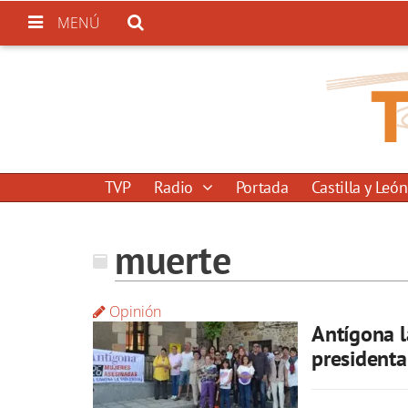
MENÚ
TVP
Radio
Portada
Castilla y León
muerte
Opinión
Antígona l
presidenta