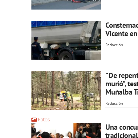
Consternac
Vicente en
Redacción
"De repent
murió", te
Muñalba Tr
Redacción
Fotos
Una concurr
tradiciona