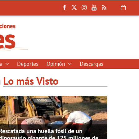
ía
Deportes
Opinión
Descargas
Lo más Visto
Rescatada una huella fósil de un
dinosaurio gigante de 125 millones de