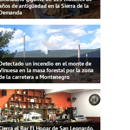
años de antigüedad en la Sierra de la
Demanda
Detectado un incendio en el monte de
Vinuesa en la masa forestal por la zona
de la carretera a Montenegro
Cierra el Bar El Hogar de San Leonardo,