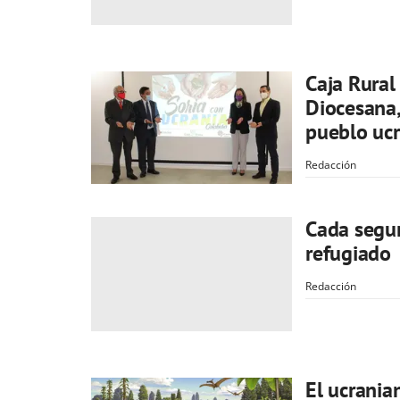
Caja Rural 
Diocesana,
pueblo uc
Redacción
Cada segun
refugiado
Redacción
El ucrania