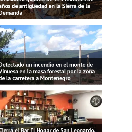
años de antigüedad en la Sierra de la
Demanda
Detectado un incendio en el monte de
Vinuesa en la masa forestal por la zona
de la carretera a Montenegro
Cierra el Bar El Hogar de San Leonardo,