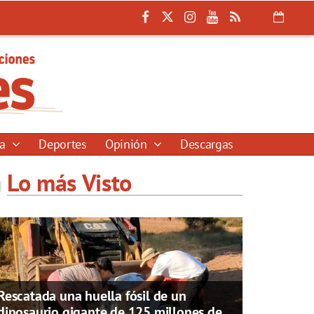
ía
Deportes
Opinión
Descargas
Lo más Visto
Rescatada una huella fósil de un
dinosaurio gigante de 125 millones de