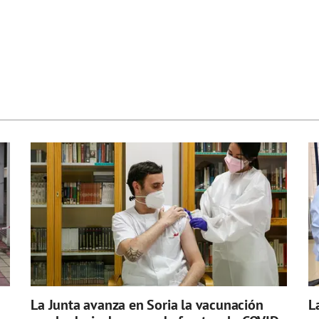
La Junta avanza en Soria la vacunación
L