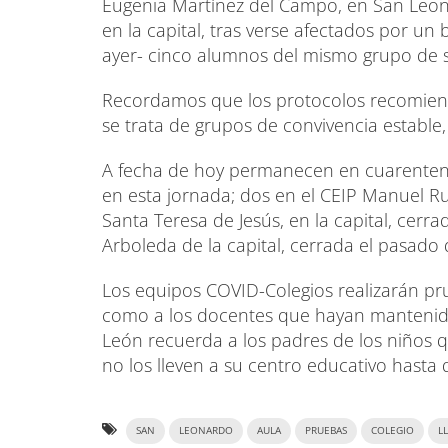
Eugenia Martínez del Campo, en San Leona
en la capital, tras verse afectados por 
ayer- cinco alumnos del mismo grupo de s
Recordamos que los protocolos recomien
se trata de grupos de convivencia establ
A fecha de hoy permanecen en cuarentena
en esta jornada; dos en el CEIP Manuel Rui
Santa Teresa de Jesús, en la capital, cerra
Arboleda de la capital, cerrada el pasado 
Los equipos COVID-Colegios realizarán pr
como a los docentes que hayan mantenido c
León recuerda a los padres de los niños 
no los lleven a su centro educativo hasta
SAN
LEONARDO
AULA
PRUEBAS
COLEGIO
L