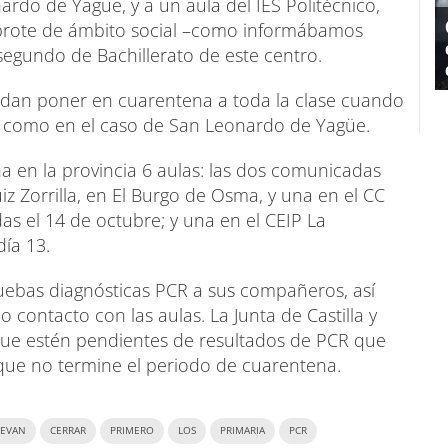
rdo de Yagüe, y a un aula del IES Politécnico,
un brote de ámbito social –como informábamos
egundo de Bachillerato de este centro.
dan poner en cuarentena a toda la clase cuando
e, como en el caso de San Leonardo de Yagüe.
 en la provincia 6 aulas: las dos comunicadas
z Zorrilla, en El Burgo de Osma, y una en el CC
das el 14 de octubre; y una en el CEIP La
día 13.
uebas diagnósticas PCR a sus compañeros, así
ontacto con las aulas. La Junta de Castilla y
que estén pendientes de resultados de PCR que
 que no termine el periodo de cuarentena.
LEVAN
CERRAR
PRIMERO
LOS
PRIMARIA
PCR