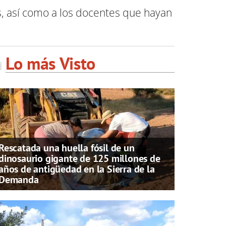
, así como a los docentes que hayan
Lo más Visto
Rescatada una huella fósil de un
dinosaurio gigante de 125 millones de
años de antigüedad en la Sierra de la
Demanda