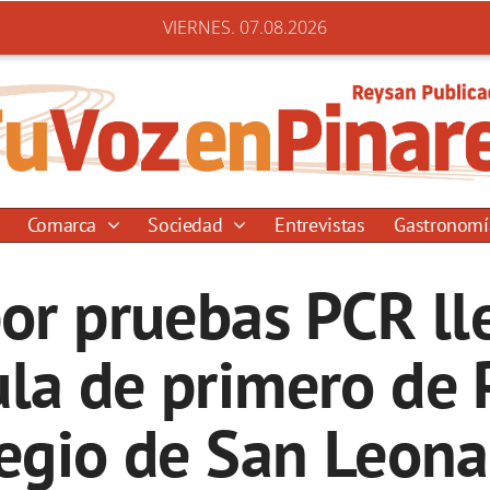
VIERNES. 07.08.2026
Comarca
Sociedad
Entrevistas
Gastronom
por pruebas PCR ll
ula de primero de 
egio de San Leon