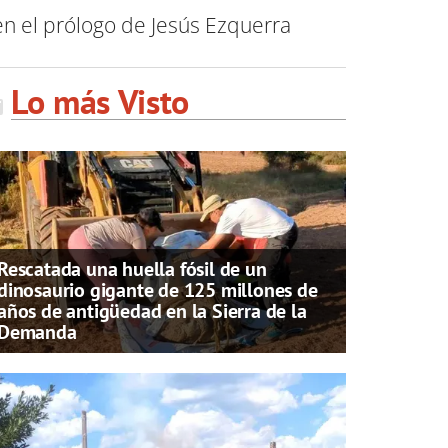
n el prólogo de Jesús Ezquerra
Lo más Visto
Rescatada una huella fósil de un
dinosaurio gigante de 125 millones de
años de antigüedad en la Sierra de la
Demanda