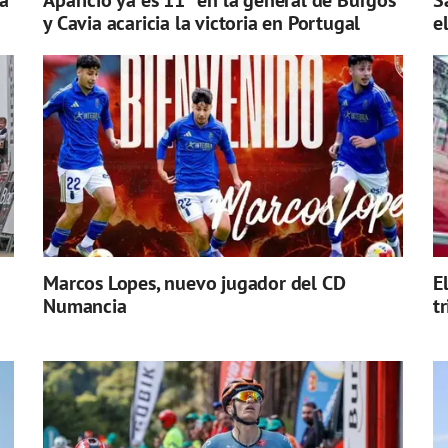
a
Aparicio ya es 11º en la general de Burgos
S
y Cavia acaricia la victoria en Portugal
e
Marcos Lopes, nuevo jugador del CD
E
Numancia
t