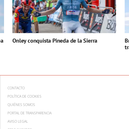
pa
Onley conquista Pineda de la Sierra
B
t
CONTACTO
POLÍTICA DE COOKIES
QUIÉNES SOMOS
PORTAL DE TRANSPARENCIA
AVISO LEGAL