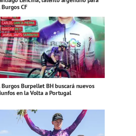
antiago Lencina, talento argentino para
l Burgos CF
l Burgos Burpellet BH buscará nuevos
riunfos en la Volta a Portugal