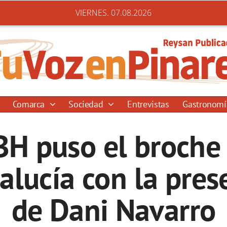
VIERNES. 07.08.2026
Comarca
Sociedad
Entrevistas
Gastronom
BH puso el broche
alucía con la pres
de Dani Navarro