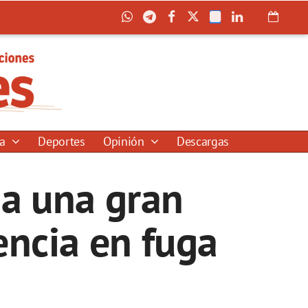
ía
Deportes
Opinión
Descargas
 a una gran
encia en fuga