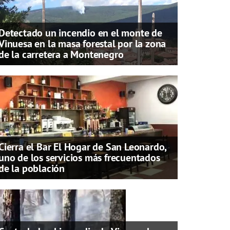
Detectado un incendio en el monte de
Vinuesa en la masa forestal por la zona
de la carretera a Montenegro
Cierra el Bar El Hogar de San Leonardo,
uno de los servicios más frecuentados
de la población