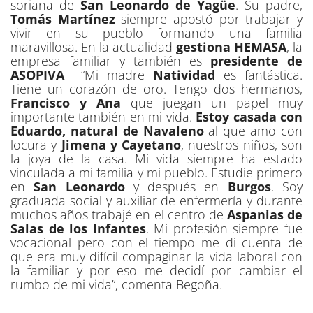
soriana de
San Leonardo de Yagüe
. Su padre,
Tomás Martínez
siempre apostó por trabajar y
vivir en su pueblo formando una familia
maravillosa. En la actualidad
gestiona HEMASA
, la
empresa familiar y también es
presidente de
ASOPIVA
“Mi madre
Natividad
es fantástica.
Tiene un corazón de oro. Tengo dos hermanos,
Francisco y Ana
que juegan un papel muy
importante también en mi vida.
Estoy casada con
Eduardo, natural de Navaleno
al que amo con
locura y
Jimena y Cayetano
, nuestros niños, son
la joya de la casa. Mi vida siempre ha estado
vinculada a mi familia y mi pueblo. Estudie primero
en
San Leonardo
y después en
Burgos
. Soy
graduada social y auxiliar de enfermería y durante
muchos años trabajé en el centro de
Aspanias de
Salas de los Infantes
. Mi profesión siempre fue
vocacional pero con el tiempo me di cuenta de
que era muy difícil compaginar la vida laboral con
la familiar y por eso me decidí por cambiar el
rumbo de mi vida”, comenta Begoña.