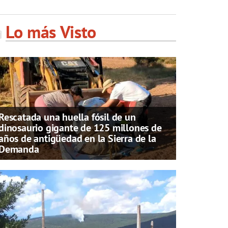
Lo más Visto
Rescatada una huella fósil de un
dinosaurio gigante de 125 millones de
años de antigüedad en la Sierra de la
Demanda