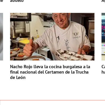
de
abuelo'
Á
Nacho Rojo lleva la cocina burgalesa a la
C
final nacional del Certamen de la Trucha
h
de León