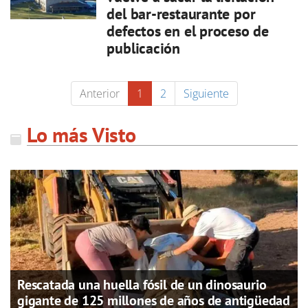
del bar-restaurante por
defectos en el proceso de
publicación
Anterior
1
2
Siguiente
Lo más Visto
Rescatada una huella fósil de un dinosaurio
gigante de 125 millones de años de antigüedad