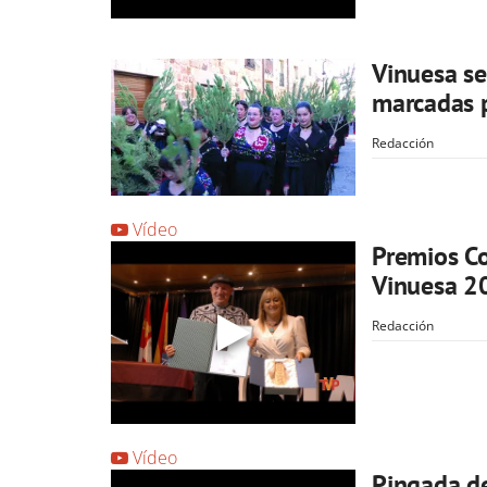
Vinuesa se
marcadas p
Redacción
Vídeo
Premios Co
Vinuesa 2
Redacción
Vídeo
Pingada de