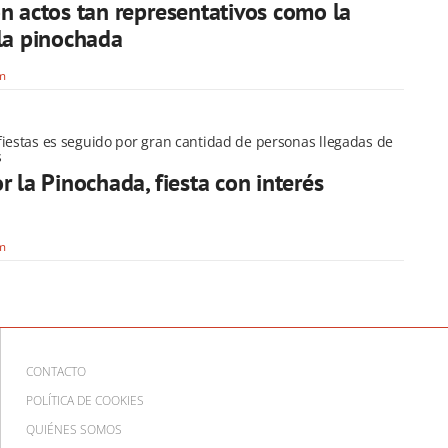
n actos tan representativos como la
la pinochada
om
fiestas es seguido por gran cantidad de personas llegadas de
s
r la Pinochada, fiesta con interés
om
CONTACTO
POLÍTICA DE COOKIES
QUIÉNES SOMOS