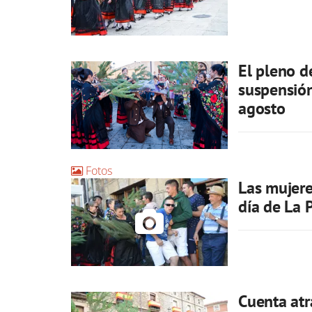
El pleno d
suspensión
agosto
Fotos
Las mujere
día de La 
Cuenta atr