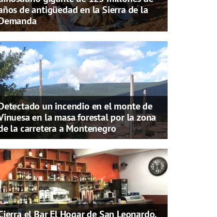
años de antigüedad en la Sierra de la
Demanda
Detectado un incendio en el monte de
Vinuesa en la masa forestal por la zona
de la carretera a Montenegro
Cierra el Bar El Hogar de San Leonardo,