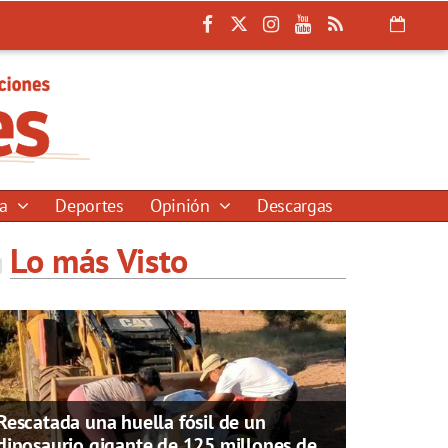
ía
Deportes
Opinión
Descargas
Lo más Visto
Rescatada una huella fósil de un
dinosaurio gigante de 125 millones de