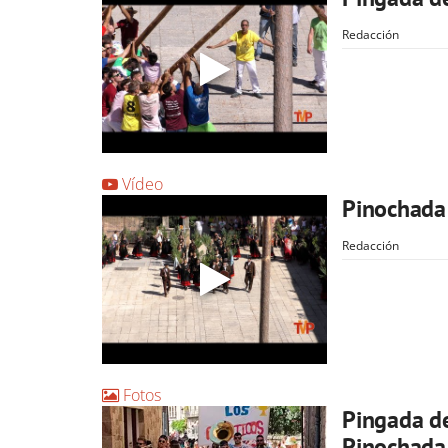
Redacción
Vídeo
Pinochada
Redacción
Fotos
Pingada de
Pinochada