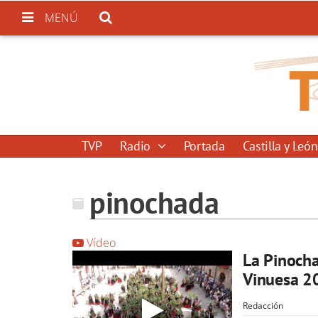
MENÚ
TVP
Radio
Portada
Castilla y León
pinochada
Vídeo
La Pinochad
Vinuesa 2
Redacción