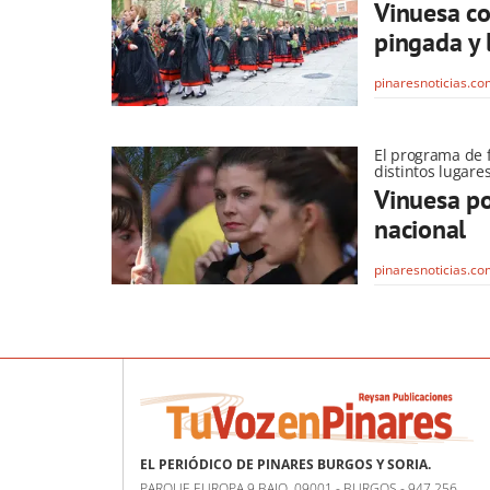
Vinuesa co
pingada y 
pinaresnoticias.c
El programa de 
distintos lugare
Vinuesa po
nacional
pinaresnoticias.c
EL PERIÓDICO DE PINARES BURGOS Y SORIA.
PARQUE EUROPA 9 BAJO, 09001 - BURGOS - 947 256