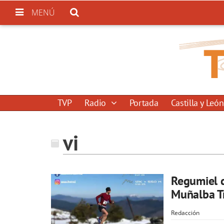
MENÚ
TVP
Radio
Portada
Castilla y León
vi
Regumiel d
Muñalba Tr
Redacción