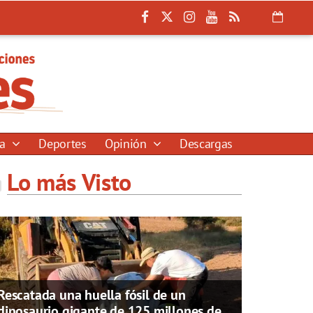
ía
Deportes
Opinión
Descargas
Lo más Visto
Rescatada una huella fósil de un
dinosaurio gigante de 125 millones de