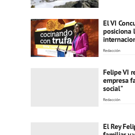
El VI Conc
posiciona 
internacio
Redacción
Felipe VI 
empresa fa
social"
Redacción
El Rey Fel
familiar y 