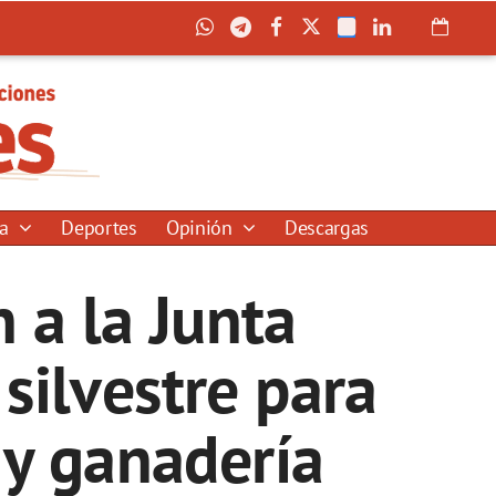
ía
Deportes
Opinión
Descargas
 a la Junta
 silvestre para
 y ganadería