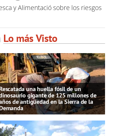
esca y Alimentació sobre los riesgos
Lo más Visto
Rescatada una huella fósil de un
dinosaurio gigante de 125 millones de
años de antigüedad en la Sierra de la
Demanda