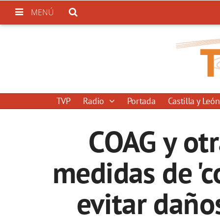
MENÚ
TVP
Radio
Portada
Castilla y León
COAG y otr
medidas de 'co
evitar daño