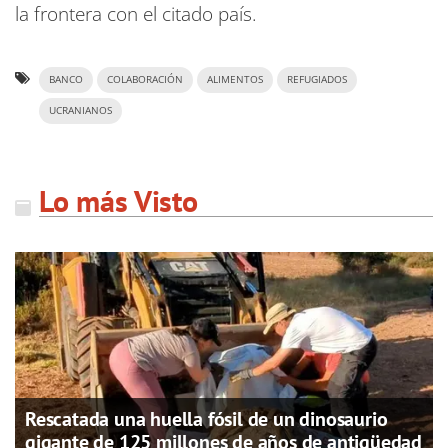
la frontera con el citado país.
BANCO
COLABORACIÓN
ALIMENTOS
REFUGIADOS
UCRANIANOS
Lo más Visto
Rescatada una huella fósil de un dinosaurio
gigante de 125 millones de años de antigüedad