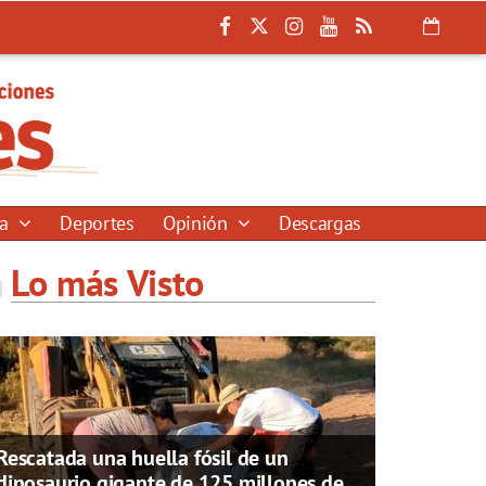
ía
Deportes
Opinión
Descargas
Lo más Visto
Rescatada una huella fósil de un
dinosaurio gigante de 125 millones de