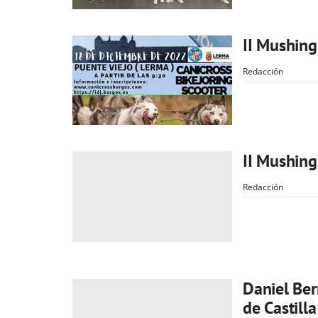
II Mushing
Redacción
II Mushing
Redacción
Daniel Ber
de Castill