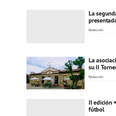
La segunda
presentada
Redacción
La asociac
su II Torn
Redacción
II edició
fútbol