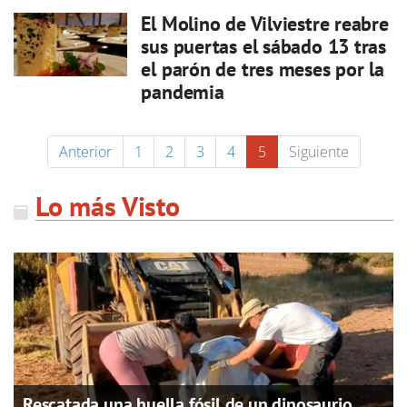
El Molino de Vilviestre reabre
sus puertas el sábado 13 tras
el parón de tres meses por la
pandemia
Anterior
1
2
3
4
5
Siguiente
Lo más Visto
Rescatada una huella fósil de un dinosaurio