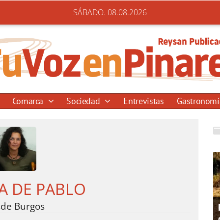
SÁBADO. 08.08.2026
Comarca
Sociedad
Entrevistas
Gastronom
A DE PABLO
de Burgos