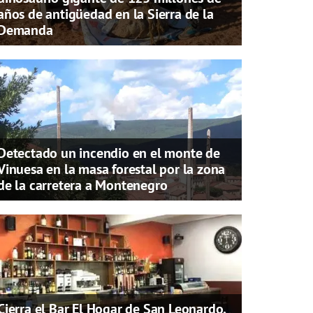
años de antigüedad en la Sierra de la
Demanda
Detectado un incendio en el monte de
Vinuesa en la masa forestal por la zona
de la carretera a Montenegro
Cierra el Bar El Hogar de San Leonardo,