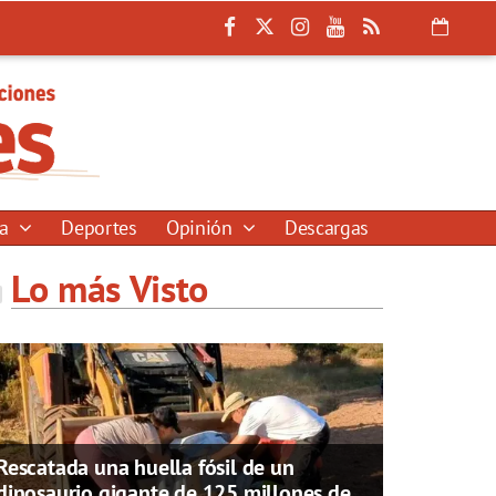
ía
Deportes
Opinión
Descargas
Lo más Visto
Rescatada una huella fósil de un
dinosaurio gigante de 125 millones de