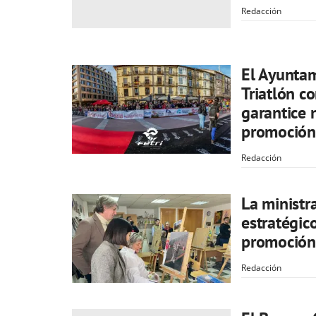
Redacción
El Ayuntam
Triatlón c
garantice 
promoción
Redacción
La ministr
estratégic
promoción 
Redacción