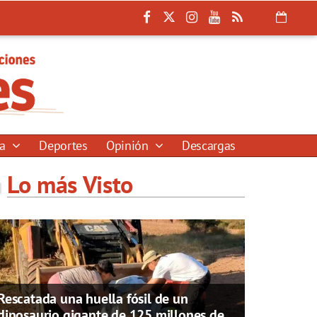
ía
Deportes
Opinión
Descargas
Lo más Visto
Rescatada una huella fósil de un
dinosaurio gigante de 125 millones de