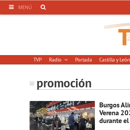
MENÚ
TVP
Radio
Portada
Castilla y León
promoción
Burgos Ali
Verena 202
durante el