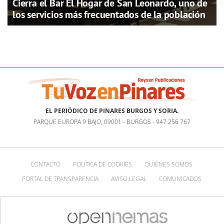
Cierra el Bar El Hogar de San Leonardo, uno de
los servicios más frecuentados de la población
EL PERIÓDICO DE PINARES BURGOS Y SORIA.
PARQUE EUROPA 9 BAJO, 09001 - BURGOS - 947 256 767
CONTACTO
POLÍTICA DE COOKIES
QUIÉNES SOMOS
PORTAL DE TRANSPARENCIA
AVISO LEGAL
COMUNICADOS