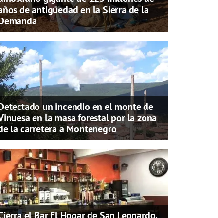
años de antigüedad en la Sierra de la
Demanda
Detectado un incendio en el monte de
Vinuesa en la masa forestal por la zona
de la carretera a Montenegro
Cierra el Bar El Hogar de San Leonardo,