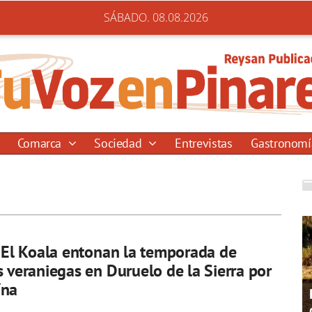
SÁBADO. 08.08.2026
Comarca
Sociedad
Entrevistas
Gastronom
y El Koala entonan la temporada de
s veraniegas en Duruelo de la Sierra por
ína