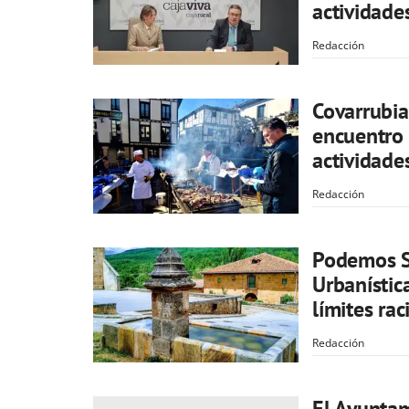
actividade
Redacción
Covarrubia
encuentro 
actividade
Redacción
Podemos So
Urbanística
límites rac
Redacción
El Ayuntam