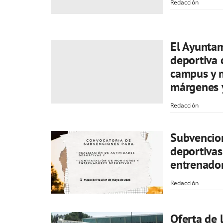
Redacción
El Ayunta
deportiva 
campus y m
márgenes 
Redacción
Subvencion
deportivas
entrenador
Redacción
Oferta de 