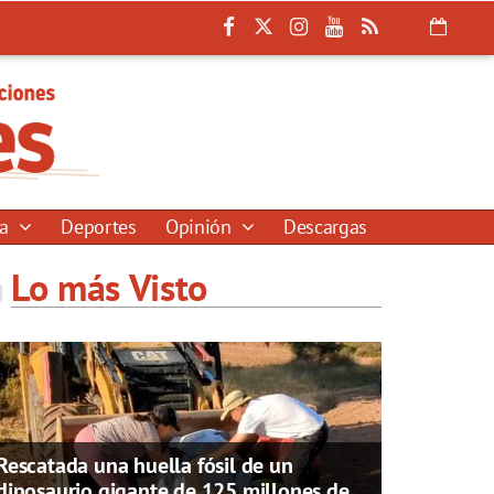
ía
Deportes
Opinión
Descargas
Lo más Visto
Rescatada una huella fósil de un
dinosaurio gigante de 125 millones de